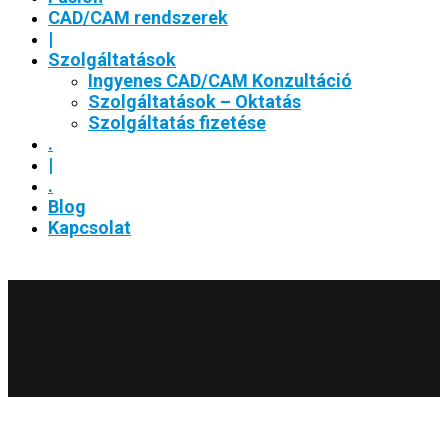
CAD/CAM rendszerek
|
Szolgáltatások
Ingyenes CAD/CAM Konzultáció
Szolgáltatások – Oktatás
Szolgáltatás fizetése
.
|
.
Blog
Kapcsolat
november 2020
View all on this date written articles further down below.